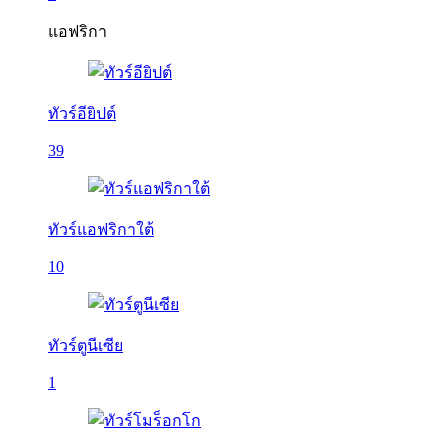
แอฟริกา
ทัวร์อียิปต์
39
ทัวร์แอฟริกาใต้
10
ทัวร์ตูนีเซีย
1