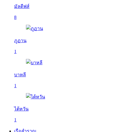
มัลดีฟส์
8
ภูฏาน
1
บาหลี
1
ไต้หวัน
1
เรือสำราญ