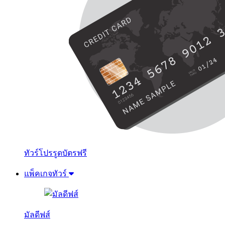
ทัวร์โปรรูดบัตรฟรี
แพ็คเกจทัวร์
มัลดีฟส์