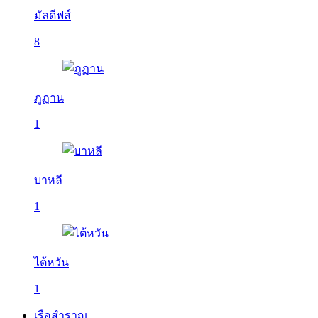
มัลดีฟส์
8
ภูฏาน
1
บาหลี
1
ไต้หวัน
1
เรือสำราญ