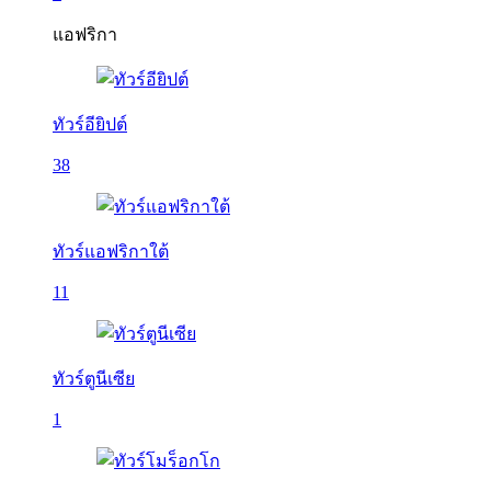
แอฟริกา
ทัวร์อียิปต์
38
ทัวร์แอฟริกาใต้
11
ทัวร์ตูนีเซีย
1