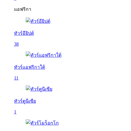
แอฟริกา
ทัวร์อียิปต์
38
ทัวร์แอฟริกาใต้
11
ทัวร์ตูนีเซีย
1