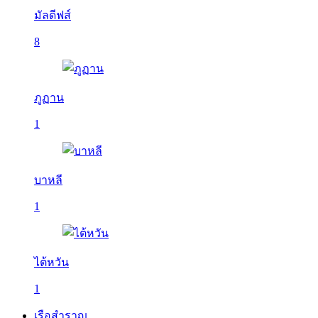
มัลดีฟส์
8
ภูฏาน
1
บาหลี
1
ไต้หวัน
1
เรือสำราญ